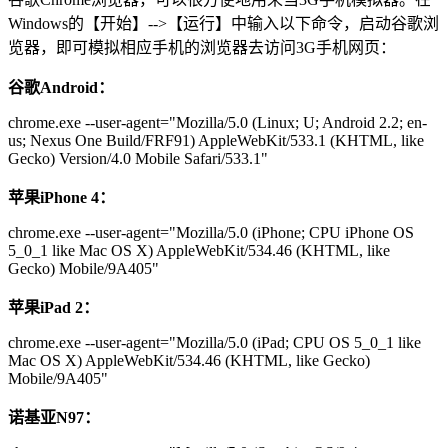
Windows的【开始】-->【运行】中输入以下命令，启动谷歌浏
览器，即可模拟相应手机的浏览器去访问3G手机网页：
谷歌Android：
chrome.exe --user-agent="Mozilla/5.0 (Linux; U; Android 2.2; en-
us; Nexus One Build/FRF91) AppleWebKit/533.1 (KHTML, like
Gecko) Version/4.0 Mobile Safari/533.1"
苹果iPhone 4：
chrome.exe --user-agent="Mozilla/5.0 (iPhone; CPU iPhone OS
5_0_1 like Mac OS X) AppleWebKit/534.46 (KHTML, like
Gecko) Mobile/9A405"
苹果iPad 2：
chrome.exe --user-agent="Mozilla/5.0 (iPad; CPU OS 5_0_1 like
Mac OS X) AppleWebKit/534.46 (KHTML, like Gecko)
Mobile/9A405"
诺基亚N97：