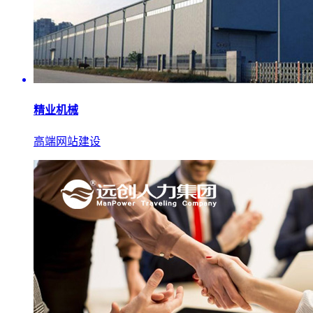
精业机械
高端网站建设