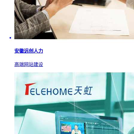
安徽远创人力
高端网站建设