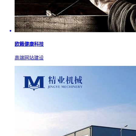
欧籁健康科技
高端网站建设