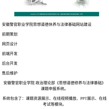
安徽警官职业学院思想道德休养与法律基础网站建设
前期策划
网页设计
前端开发
后台开发
售后维护
安徽警官职业学院 政治理论部《思想道德修养与法律基础》
课题申报系统。
系统包含了：课题资源展示、在线视频播放、PPT展示、在线
考试等模块。