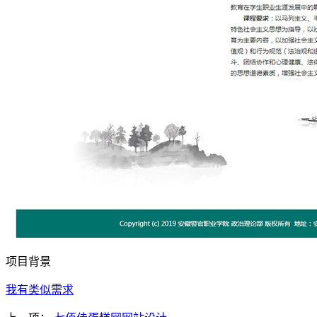
项目背景
我有类似需求